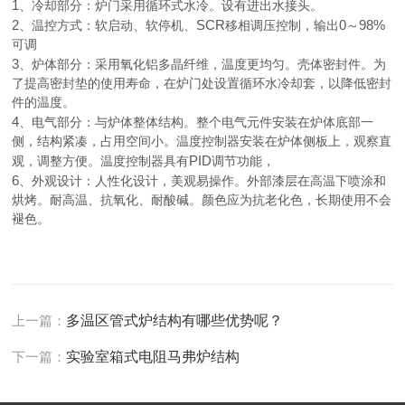
1
、冷却部分：炉门采用循环式水冷。设有进出水接头。
2
SCR
0
98%
、温控方式：软启动、软停机、
移相调压控制，输出
～
可调
3
、炉体部分：采用氧化铝多晶纤维，温度更均匀。壳体密封件。为
了提高密封垫的使用寿命，在炉门处设置循环水冷却套，以降低密封
件的温度。
4
、电气部分：与炉体整体结构。整个电气元件安装在炉体底部一
侧，结构紧凑，占用空间小。温度控制器安装在炉体侧板上，观察直
PID
观，调整方便。温度控制器具有
调节功能，
6
、外观设计：人性化设计，美观易操作。外部漆层在高温下喷涂和
烘烤。耐高温、抗氧化、耐酸碱。颜色应为抗老化色，长期使用不会
褪色。
上一篇：
多温区管式炉结构有哪些优势呢？
下一篇：
实验室箱式电阻马弗炉结构