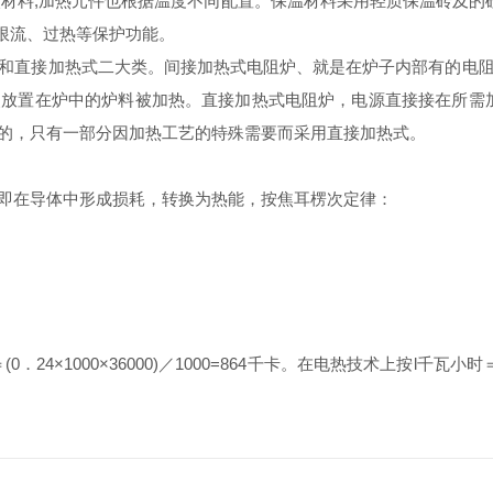
材料,加热元件也根据温度不同配置。保温材料采用轻质保温砖及的硅
、限流、过热等保护功能。
直接加热式二大类。间接加热式电阻炉、就是在炉子内部有的电阻
放置在炉中的炉料被加热。直接加热式电阻炉，电源直接接在所需
的，只有一部分因加热工艺的特殊需要而采用直接加热式。
在导体中形成损耗，转换为热能，按焦耳楞次定律：
1000×36000)／1000=864千卡。在电热技术上按l千瓦小时