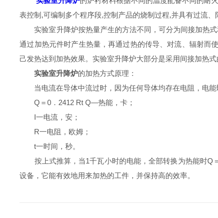
实验室升降炉
的炉衬材料根据不同的温度配备不同的耐火
表控制,可编制多个程序段,控制产品的烧制过程,并具有过流
实验室升降炉按热量产生的方法不同，可分为间接加热式和
通过加热元件时产生热量，再通过热的传导、对流、辐射而使
己发热达到加热效果。实验室升降炉大部分是采用间接加热式
实验室升降炉
的加热方式原理：
当电流在导体中流过时，因为任何导体均存在电阻，电能即
Q＝0．2412 Rt Q—热能，卡；
I一电流，安；
R一电阻，欧姆；
t一时间，秒。
按上式推算，当1千瓦小时的电能，全部转换为热能时Q＝(0．24×
设备，它能有效地用来加热的工件，并保持高的效率。