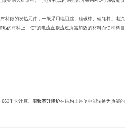
酸铝耐火纤维棉。与电炉配套的温控部分采用PID可调智能仪
材料做的发热元件，一般采用电阻丝、硅碳棒、硅钼棒。电流
加热的材料上，使*的电流直接流过所需加热的材料而使材料自
＝860千卡计算。
实验室升降炉
在结构上是使电能转换为热能的