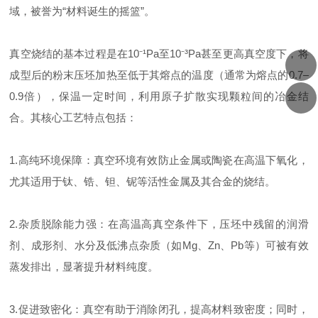
域，被誉为“材料诞生的摇篮”。
真空烧结的基本过程是在10⁻¹Pa至10⁻³Pa甚至更高真空度下，将
成型后的粉末压坯加热至低于其熔点的温度（通常为熔点的0.7–
0.9倍），保温一定时间，利用原子扩散实现颗粒间的冶金结
合。其核心工艺特点包括：
1.高纯环境保障：真空环境有效防止金属或陶瓷在高温下氧化，
尤其适用于钛、锆、钽、铌等活性金属及其合金的烧结。
2.杂质脱除能力强：在高温高真空条件下，压坯中残留的润滑
剂、成形剂、水分及低沸点杂质（如Mg、Zn、Pb等）可被有效
蒸发排出，显著提升材料纯度。
3.促进致密化：真空有助于消除闭孔，提高材料致密度；同时，