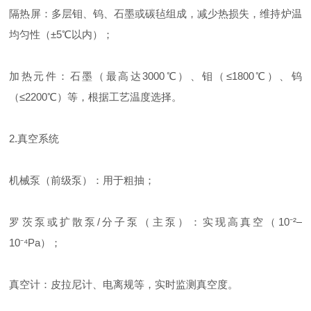
隔热屏：多层钼、钨、石墨或碳毡组成，减少热损失，维持炉温
均匀性（±5℃以内）；
加热元件：石墨（最高达3000℃）、钼（≤1800℃）、钨
（≤2200℃）等，根据工艺温度选择。
2.真空系统
机械泵（前级泵）：用于粗抽；
罗茨泵或扩散泵/分子泵（主泵）：实现高真空（10⁻²–
10⁻⁴Pa）；
真空计：皮拉尼计、电离规等，实时监测真空度。