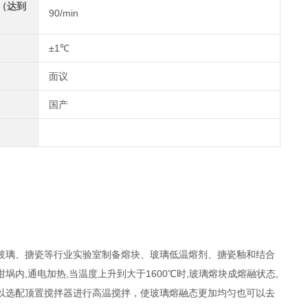
（达到
90/min
±1℃
面议
国产
玻璃、搪瓷等行业实验室制备熔块、玻璃低温熔剂、搪瓷釉和结合
内,通电加热,当温度上升到大于1600℃时,玻璃熔块成熔融状态,
以选配顶置搅拌器进行高温搅拌，使玻璃熔融态更加均匀也可以去