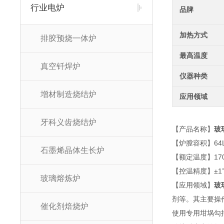
行业电炉
品牌
加热方式
排胶预烧一体炉
最高温度
真空钎焊炉
仪器种类
增材制造烧结炉
应用领域
牙科义齿烧结炉
【产品名称】
玻
【炉膛容积】64L-
石墨烯晶体生长炉
【额定温度】17
【控温精度】±1
玻璃熔炼炉
【应用领域】
玻
剂等。其主要操作
催化剂焙烧炉
使用专用坩埚勾