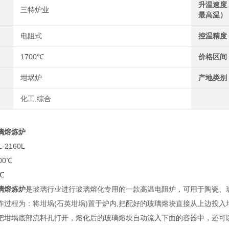
升温速度
三特炉业
最高温）
电阻式
控温精度
1700℃
价格区间
坩埚炉
产地类别
化工,综合
璃熔炼炉
2160L
00℃
℃
璃熔炼炉
是玻璃行业进行玻璃熔化专用的一款高温电阻炉，可用于陶瓷、
过程为：将坩埚(石英坩埚)置于炉内,把配好的玻璃熔块直接从上边投入坩埚
把坩埚底部流料孔打开，熔化后的玻璃熔块自动流入下面的容器中，还可