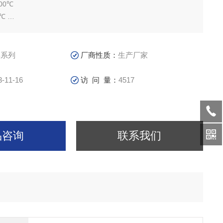
00℃
1℃
璃熔炼炉是玻璃行业进行玻璃熔化专用的一款高温电阻炉，可用
搪瓷等行业实验室制备熔块、玻璃低温熔剂、搪瓷釉和结合剂
B系列
厂商性质：
生产厂家
3-11-16
访 问 量：
4517
品咨询
联系我们