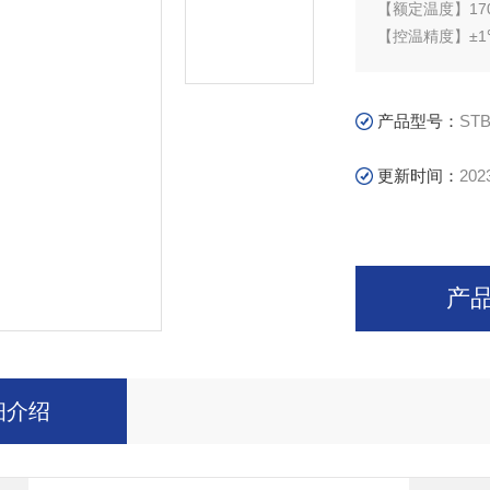
【额定温度】17
【控温精度】±
【应用领域】玻
于陶瓷、玻璃、
等。
产品型号：
ST
更新时间：
202
产
细介绍