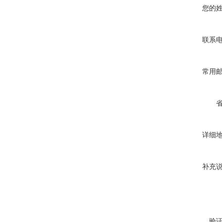
您的
联系
常用
详细
补充
验