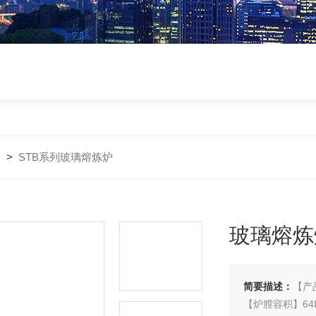
炉
>
STB系列玻璃熔炼炉
玻璃熔炼
简要描述：
【产
【炉膛容积】64L-