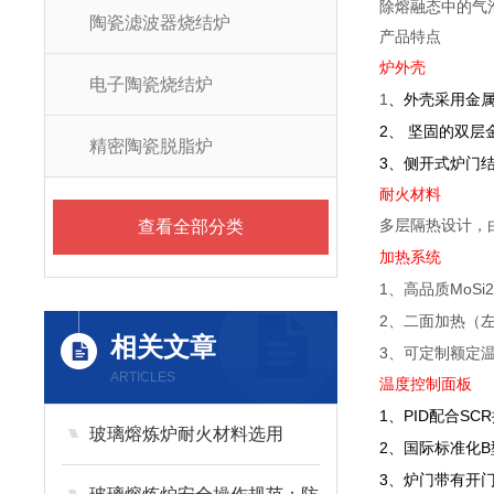
除熔融态中的气
陶瓷滤波器烧结炉
产品特点
炉外壳
电子陶瓷烧结炉
1
、外壳采用金
2
、
坚固的双层
精密陶瓷脱脂炉
3
、侧开式炉门
耐火材料
查看全部分类
多层隔热设计，
加热系统
1
MoSi2
、高品质
2
、二面加热（
相关文章
3
、可定制额定
ARTICLES
温度控制面板
1
PID
SCR
、
配合
玻璃熔炼炉耐火材料选用
2
B
、国际标准化
3
、炉门带有开