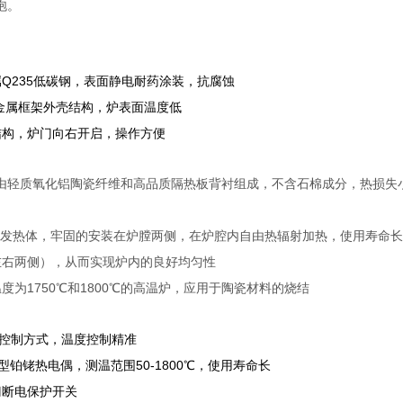
泡。
Q235
属
低碳钢，表面静电耐药涂装，抗腐蚀
金属框架外壳结构，炉表面温度低
结构，炉门向右开启，操作方便
由轻质
氧化铝陶瓷纤维
和高品质隔热板背衬组成，不含石棉成分，热损失
发热体，
牢固的
安装在炉膛两侧
，在炉腔内自由热辐射加热，使用寿命长
左右两侧），从而实现炉内的良好均匀性
1750
1800
温度为
℃和
℃的高温炉，应用于陶瓷材料的烧结
控制方式，温度控制精准
50-1800
型铂铑热电偶，测温范围
℃，使用寿命长
门断电保护开关