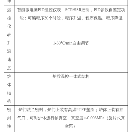
件
温
智能微电脑
PID
温控仪表，
SCR/SSR
控制，
PID
参数自整定功
控
能；可编程序
30
个时段，程序升温、程序保温、程序降温
仪
表
升
1-30℃
/min
自由调节
温
速
度
炉
炉膛温控一体式结构
体
结
构
密
炉门法兰密封，炉门上装有高温PTFE垫圈；炉体上装有抽
封
气口，可对炉体进行抽真空，真空度≤-0.098MPa（旋片式真
性
空泵）