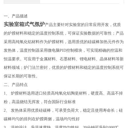
一、产品描述
实验室箱式气氛炉
产品主要针对实验室的日常应用开发，优质
的炉膛材料和稳定的温度控制系统，可保证实验数据的可靠性；产品
采用高纯氧化铝
材料作为炉膛材料，选用质优的硅碳棒加热元件作为
发热体，温度控制器采用微电脑
PID
控制模块，可实现精确的控温和
恒温要求。可应用于金属材料、石墨材料、锂电材料、晶体材料等新
材料领域；炉门法兰密封，优质的炉膛材料和稳定的温度控制系统可
保证长期的可靠性。
二、
产品特点
1、
炉膛材料选用
进口轻质高纯氧化铝陶瓷
材料，
硬度高、高温不掉
粉，高温烧结无挥发，符合国际行业标准
2、
发热体采用优质硅碳棒，可承受负荷大，稳定且使用寿命长
；硅
碳棒均匀的排列在炉膛两侧，温场均匀性好
3、
温控设计，升温速度快，温度均匀性好，20分钟可升到1000℃