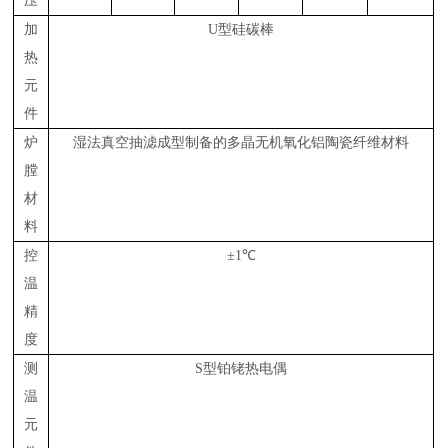
压
加
U型硅碳棒
热
元
件
炉
湿法真空抽滤成型制备的多晶无机氧化铝陶瓷纤维材料
膛
材
料
控
±
1
℃
温
精
度
测
S型铂铑热电偶
温
元