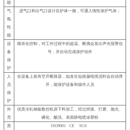
能
气
进气口和出气口设计在炉体一侧，可通入惰性保护气体；
氛
性
能
设
模块化控制，对工作过程中的超温、断偶会发出声光报警信
备
号，并自动完成保护动作
保
护
人
在设备上装有空开断路器，如发生短路漏电情况时会自动弹
员
开，能保护设备和操作人员
保
护
外
优质冷轧钢板数控机床下料加工，经过焊接、打磨、抛光、
壳
磷化、酸洗、表面静电喷涂塑粉
质
ISO9001 CE SGS