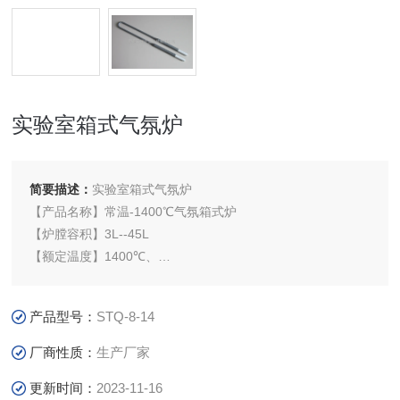
实验室箱式气氛炉
简要描述：
实验室箱式气氛炉
【产品名称】常温-1400℃气氛箱式炉
【炉膛容积】3L--45L
【额定温度】1400℃、
【长期温度】：1300℃
【控温精度】±1℃
产品型号：
STQ-8-14
【应用领域】1400℃气氛箱式电阻炉主要为高等院校、科研
院所、工厂企业等行业实验室提供高温热处理环境，可在应用
厂商性质：
生产厂家
于金属材料、陶瓷材料、纳米材料、半导体材料等新材料领
更新时间：
2023-11-16
域。