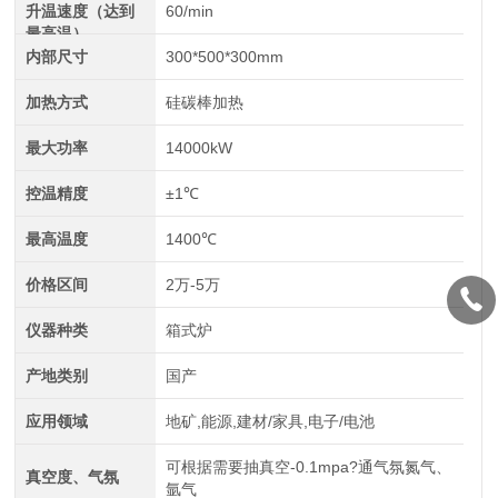
升温速度（达到
60/min
最高温）
内部尺寸
300*500*300mm
加热方式
硅碳棒加热
最大功率
14000kW
控温精度
±1℃
最高温度
1400℃
价格区间
2万-5万
仪器种类
箱式炉
产地类别
国产
应用领域
地矿,能源,建材/家具,电子/电池
可根据需要抽真空-0.1mpa?通气氛氮气、
真空度、气氛
氩气