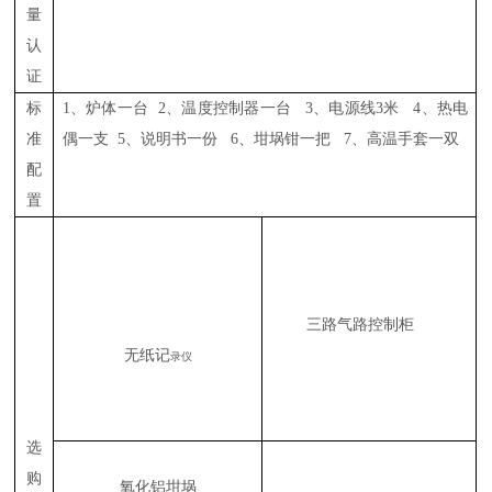
量
认
证
标
1、炉体一台
2
、温度控制器一台
3
、电源线
3
米
4
、热电
准
偶一支
5
、说明书一份 6、坩埚钳一把
7
、高温手套一双
配
置
三路气路控制柜
无纸记
录仪
选
购
氧化铝坩埚