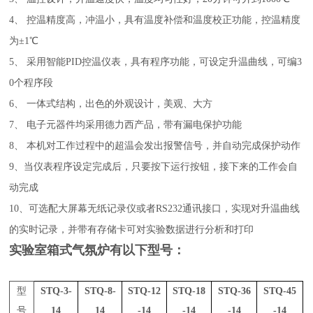
4、
控温精度高，冲温小，具有温度补偿和温度校正功能，
控温
精度
为±1℃
5、
采用智能PID
控温仪表
，
具有程序功能，可设定升温曲线，
可编
3
0个程序段
6、
一体式结构，
出色的外观设计，美观、大方
7、
电子元器件均采用
德力西
产品，带有漏电保护功能
8、
本机对工作过程中的超温会发出报警信号，并自动完成保护动作
9、当仪表程序设定完成后，只要按下运行按钮，接下来的工作会自
动完成
10、
可选配大屏幕无纸记录仪或者RS232通讯接口，实现对升温曲线
的实时记录，并带有存储卡可对实验数据进行分析和打印
实验室箱式气氛炉
有以下型号：
型
STQ-3-
STQ-8-
STQ-12
STQ-18
STQ-36
STQ-45
号
14
14
-14
-14
-14
-14