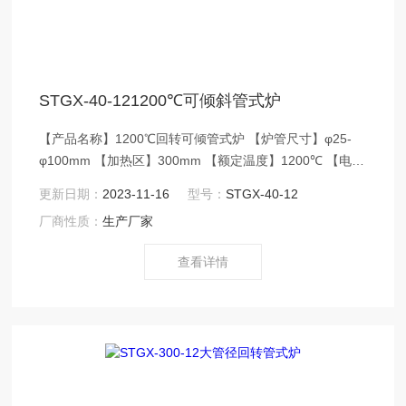
STGX-40-121200℃可倾斜管式炉
【产品名称】1200℃回转可倾管式炉 【炉管尺寸】φ25-
φ100mm 【加热区】300mm 【额定温度】1200℃ 【电源
电压】AC220V/50Hz 【控温精度】±1℃ 【应用领域】
更新日期：
2023-11-16
型号：
STGX-40-12
1200℃可倾斜管式炉工作温度1100℃，主要用于实验室粉
厂商性质：
生产厂家
末物料的高温热处理，可在真空或者保护气氛下使用；底
部装有电动升降装置，可使炉体倾斜30°，进出料非常方
查看详情
便；采用7英寸大屏幕触控仪表，带有数