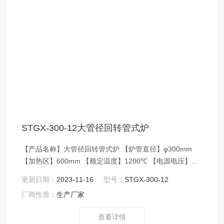
STGX-300-12大管径回转管式炉
【产品名称】大管径回转管式炉 【炉管直径】φ300mm
【加热区】600mm 【额定温度】1200℃ 【电源电压】
AC380V/50Hz 【控温精度】±1℃ 【应用领域】1200℃回
更新日期：
2023-11-16
型号：
STGX-300-12
转管式炉应用于高等院校、科研院所、工厂企业等行业实
厂商性质：
生产厂家
验室高温热处理工艺，适用于金属材料、陶瓷材料、纳米
材料、半导体材料等新材料领域；
查看详情