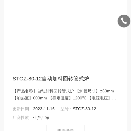
STGZ-80-12自动加料回转管式炉
【产品名称】自动加料回转管式炉 【炉管尺寸】φ60mm
【加热区】600mm 【额定温度】1200℃ 【电源电压】
AC220V/50Hz 【控温精度】±1℃ 【应用领域】1200℃自
更新日期：
2023-11-16
型号：
STGZ-80-12
动加料回转管式炉主要应用于无机非金属化合物材料、锂
厂商性质：
生产厂家
电正负极材料、陶瓷材料、新能源和新材料行业的颗粒粉
末烧结热处理专用设备。
查看详情