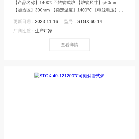
【产品名称】1400℃回转管式炉 【炉管尺寸】φ60mm
【加热区】300mm 【额定温度】1400℃ 【电源电压】
AC220V/50Hz 【控温精度】±1℃ 【应用领域】1400℃回
更新日期：
2023-11-16
型号：
STGX-60-14
转管式炉应用于高等院校、科研院所、工厂企业等行业实
厂商性质：
生产厂家
验室高温热处理工艺，适用于金属材料、陶瓷材料、纳米
材料、半导体材料等新材料领域。
查看详情