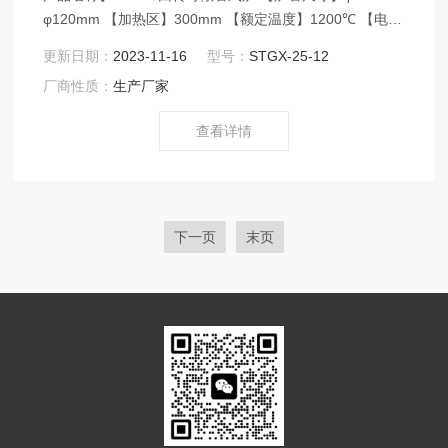
φ120mm 【加热区】300mm 【额定温度】1200℃ 【电源
电压】AC220V/50Hz 【控温精度】±1℃ 【应用领域】
更新日期：
2023-11-16
型号：
STGX-25-12
1200℃回转可倾管式炉额定工作温度1100℃，主要用于实
厂商性质：
生产厂家
验室粉末物料的高温热处理，可在真空或者保护气氛下使
用，电驱动炉管可旋转，转速可调，回转烧结物料会非常
查看详情
均匀的受热；底部装有电动升降装置，可使
下一页
末页