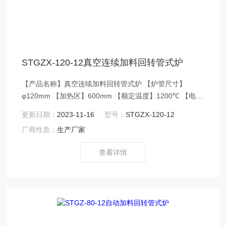
STGZX-120-12真空连续加料回转管式炉
【产品名称】真空连续加料回转管式炉 【炉管尺寸】
φ120mm 【加热区】600mm 【额定温度】1200℃ 【电源
电压】AC220V/50Hz 【控温精度】±1℃ 【应用领域】
更新日期：
2023-11-16
型号：
STGZX-120-12
1200℃真空连续加料回转管式炉主要应用于无机非金属化
厂商性质：
生产厂家
合物材料、锂电正负极材料、陶瓷材料、新能源和新材料
行业的颗粒粉末烧结热处理专用设备。
查看详情