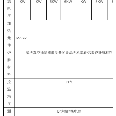
源
KW
KW
5KW
6KW
KW
5KW
8
电
压
加
热
元
MoSi2
件
炉
湿法真空抽滤成型制备的多晶无机氧化铝陶瓷纤维材料
膛
材
料
控
1
±
℃
温
精
度
测
B
型铂铑热电偶