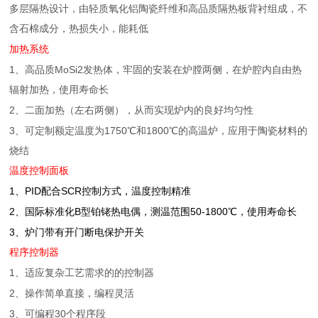
多层隔热设计，由轻质
氧化铝陶瓷纤维
和高品质隔热板背衬组成，不
含石棉成分，热损失小，能耗低
加热系统
1
MoSi2
、高品质
发热体，
牢固的
安装在炉膛两侧
，在炉腔内自由热
辐射加热，使用寿命长
2
、二面加热（左右两侧），从而实现炉内的良好均匀性
3
1750
1800
、可定制额定温度为
℃和
℃的高温炉，应用于陶瓷材料的
烧结
温度控制面板
1
PID
SCR
、
配合
控制方式，温度控制精准
2
B
50-1800
、国际标准化
型铂铑热电偶，测温范围
℃，使用寿命长
3
、炉门带有开门断电保护开关
程序控制器
1
、适应复杂工艺需求的的控制器
2
、操作简单直接，编程灵活
3
30
、可编程
个程序段