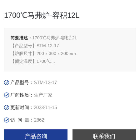
1700℃马弗炉-容积12L
简要描述：
1700℃马弗炉-容积12L
【产品型号】STM-12-17
【炉膛尺寸】200 x 300 x 200mm
【额定温度】1700℃
【电源电压】AC220V/50Hz
【控温精度】±1℃
产品型号：
STM-12-17
【应用领域】1700℃马弗炉(箱式电阻炉)主要为高等院校、科
研院所、工厂企业等行业实验室提供高温热处理环境，应用于
厂商性质：
生产厂家
金属材料、陶瓷材料、纳米材料、半导体材料等新材料领域。
更新时间：
2023-11-15
访 问 量：
2862
产品咨询
联系我们