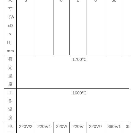
尺
0
0
0
0
00
寸
W
（
xD
x
H
）
mm
额
1700
℃
定
温
度
工
1600
℃
作
温
度
电
220V/2
220V/4
220V/
220V/
220V/7
380V/1
380