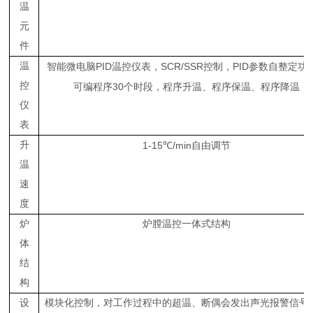
温
元
件
温
PID
SCR/SSR
PID
智能微电脑
温控仪表，
控制，
参数自整定功
控
30
可编程序
个时段，程序升温、程序保温、程序降温
仪
表
升
1-15
/min
℃
自由调节
温
速
度
炉
炉膛温控一体式结构
体
结
构
设
模块化控制，对工作过程中的超温、断偶会发出声光报警信号