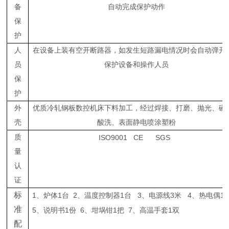
备
自动完成保护动作
保
护
人
在设备上装有空开断路器，如发生短路漏电情况时会自动弹开
员
保护设备和操作人员
保
护
外
优质冷轧钢板数控机床下料加工，经过焊接、打磨、抛光、磷
壳
酸洗、表面静电喷涂塑粉
质
ISO9001
CE
SGS
量
认
证
标
1
1
2
1
3
3
4
1
、炉体
台
、温度控制器
台
、电源线
米
、热电偶
准
5
1
6
1
7
1
、说明书
份
、坩埚钳
把
、高温手套
双
配