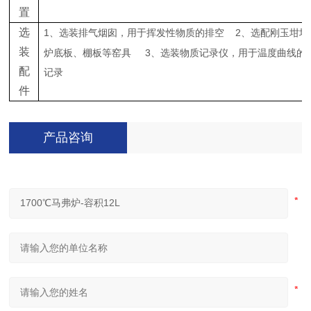
置
选
1
2
、选装排气烟囱，用于挥发性物质的排空
、选配刚玉坩埚
装
3
炉底板、棚板等窑具
、选装物质记录仪，用于温度曲线的
配
记录
件
产品咨询