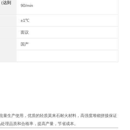
（达到
90/min
±1℃
面议
国产
批量生产使用，优质的轻质莫来石耐火材料，高强度堆砌拼接保证
热处理品质和合格率，提高产量，节省成本。