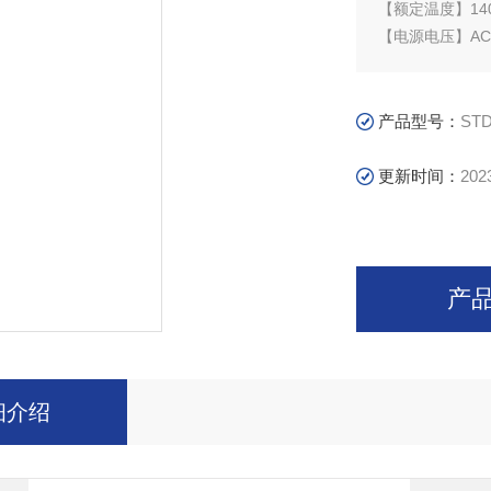
【额定温度】14
【电源电压】AC3
【控温精度】±
【应用领域】1
行业中试和批量
产品型号：
ST
膛的坚固耐用
更新时间：
202
产
细介绍