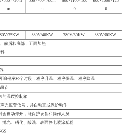
0×530×720m
550×700×780m
600×1100×100
800×1000×125
m
m
0
0
380V/35KW
380V/40KW
380V/60KW
380V/80KW
侧、前后和底部，五面加热
材料
偶
可编程序
个时段，程序升温、程序保温、程序降温
30
调节
独的温度控制箱
出声光报警信号，并自动完成保护动作
时会自动弹开，能保护设备和操作人员
、抛光、磷化、酸洗、表面静电喷涂塑粉
 SGS