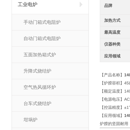
工业电炉
品牌
加热方式
手动门箱式电阻炉
最高温度
自动门箱式电阻炉
仪器种类
五面加热箱式炉
应用领域
升降式烧结炉
【产品名称】
1
【炉膛容积】45L-
空气热风循环炉
【额定温度】14
【电源电压】AC38
台车式烧结炉
【控温精度】±1
【应用领域】
1
坩埚炉
炉膛的坚固耐用