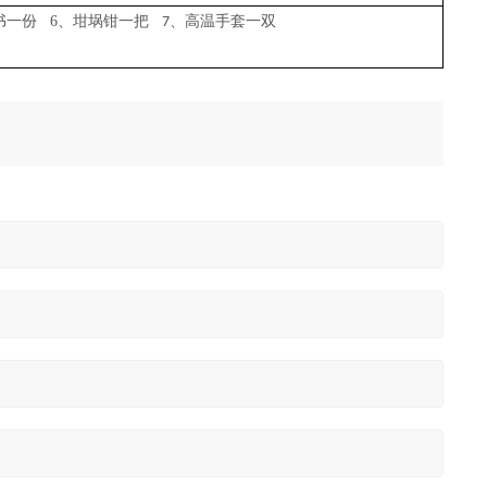
书一份 6、坩埚钳一把
、高温手套一双
7