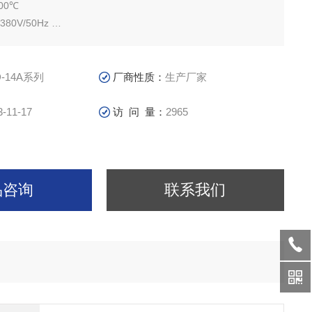
00℃
80V/50Hz
1℃
400℃五面加热箱式炉主要为高等院校、科研院所、工厂企业等
生产使用，优质的轻质莫来石耐火材料，高强度堆砌拼接保证炉
D-14A系列
厂商性质：
生产厂家
3-11-17
访 问 量：
2965
品咨询
联系我们