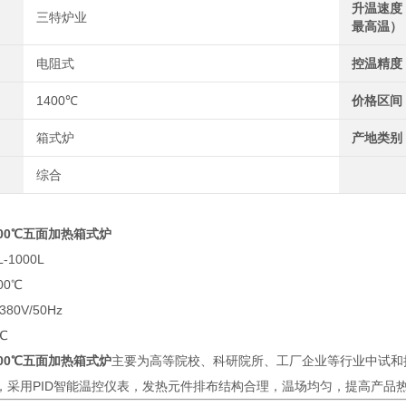
升温速度
三特炉业
最高温）
电阻式
控温精度
1400℃
价格区间
箱式炉
产地类别
综合
400℃五面加热箱式炉
1000L
00℃
0V/50Hz
℃
400℃五面加热箱式炉
主要为高等院校、科研院所、工厂企业等行业中试和
，采用PID智能温控仪表，发热元件排布结构合理，温场均匀，提高产品