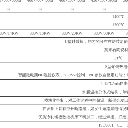
0×500×300m
400×400×400m
400×530×460m
450×530×590m
50
m
m
m
m
1400℃
1300℃
380V/14KW
380V/18KW
380V/20KW
380V/30KW
U型硅碳棒，均匀的分布在炉膛两
莫来石陶瓷
±
℃
1
S型铂铑热电
智能微电脑
温控仪表，
控制，
参数自整定功能；
PID
SCR/SSR
PID
1-15℃
自由
/min
炉膛温控分体式结构，单
模块化控制，对工作过程中的超温、断偶会发
在设备上装有空开断路器，如发生短路漏电情况
优质冷轧钢板数控机床下料加工，经过焊接、打磨
ISO9001 CE