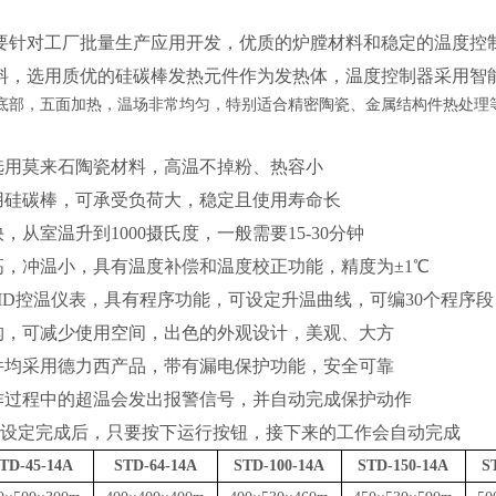
针对工厂批量生产应用开发，优质的炉膛材料和稳定的温度控
料，选用质优的硅碳棒发热元件作为发热体，温度控制器采用智
底部，五面加热，温场非常均匀，特别适合精密陶瓷、金属结构件热处理
选用莫来石陶瓷材料
，高温不掉粉、热容小
用硅碳棒，可承受负荷大，稳定且使用寿命长
，从室温升到1000摄氏度，一般需要15-30分钟
高，冲温小，具有温度补偿和温度校正功能，精度为±1℃
ID
控温仪表
，
具有程序功能，可设定升温曲线，可编
30个程序段
构，可减少使用空间，出色的外观设计，美观、大方
件均采用
德力西
产品，带有漏电保护功能，安全可靠
作过程中的超温会发出报警信号，并自动完成保护动作
序设定完成后，只要按下运行按钮，接下来的工作会自动完成
TD-45-14A
STD-64-14A
STD-100-14A
STD-150-14A
S