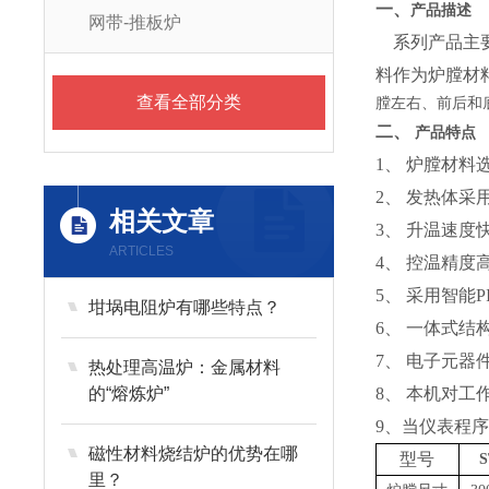
一、
产品描述
网带-推板炉
系列产品主要
料作为炉膛材
查看全部分类
膛左右、前后和
二、
产品特点
1、
炉膛材料
2、
发热体采
相关文章
3、
升温速度快
ARTICLES
4、
控温精度
5、
采用智能P
坩埚电阻炉有哪些特点？
6、
一体式结
7、
电子元器
热处理高温炉：金属材料
的“熔炼炉”
8、
本机对工
9、当仪表程
磁性材料烧结炉的优势在哪
型号
S
里？