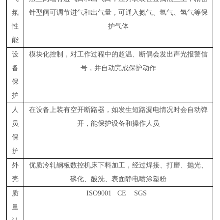
氛
针型阀可调节进气和出气量，可通入氮气、氩气、氢气等保
性
护气体
能
设
模块化控制，对工作过程中的超温、断偶会发出声光报警信
备
号，并自动完成保护动作
保
护
人
在设备上装有空开断路器，如发生短路漏电情况时会自动弹
员
开，能保护设备和操作人员
保
护
外
优质冷轧钢板数控机床下料加工，经过焊接、打磨、抛光、
壳
磷化、酸洗、表面静电喷涂塑粉
质
ISO9001 CE SGS
量