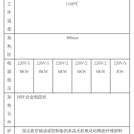
工
1100℃
作
温
度
加
300mm
热
区
电
220V/1.
220V/1.
220V/2.
220V/2.
220V/2.
220V/5
源
8KW
8KW
6KW
6KW
6KW
KW
电
压
加
HRE合金电阻丝
热
元
件
炉
湿法真空抽滤成型制备的多晶无机氧化铝陶瓷纤维材料