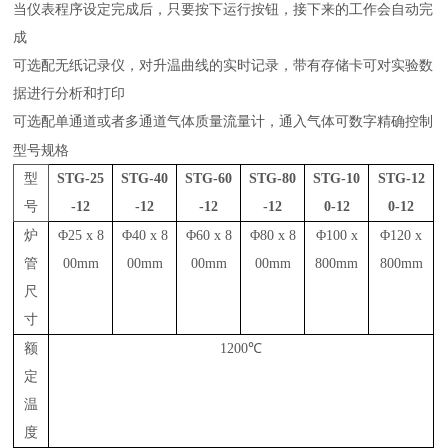
当仪表程序设定完成后，只要按下运行按钮，接下来的工作会自动完
成
可选配无纸记录仪，对升温曲线的实时记录，带有存储卡可对实验数
据进行分析和打印
可选配
单通道或者多通道
气体质量流量计，通入气体可数字精确控制
型号规格
型
STG-25
STG-40
STG-60
STG-80
STG-10
STG-12
号
-12
-12
-12
-12
0-12
0-12
炉
Φ25 x 8
Φ40 x 8
Φ60 x 8
Φ80 x 8
Φ100 x
Φ120 x
管
00mm
00mm
00mm
00mm
800mm
800mm
尺
寸
额
1200℃
定
温
度