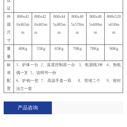
认
证
外
800x42
800x42
800x44
800x48
800x48
800x520
观
0x465m
0x465m
5x485m
5x570m
5x600m
x650m
尺
m
m
m
m
m
m
寸
重
40Kg
55Kg
65Kg
70Kg
78Kg
90Kg
量
标
1、炉体一台
2
、温度控制器一台
3
、电源线
3
米
4
、热电
准
偶一支
5
、说明书一份
配
6、炉钩一把
7
、高温手套一双
8
、管堵二个
9
、密封
置
法兰一套
产品咨询