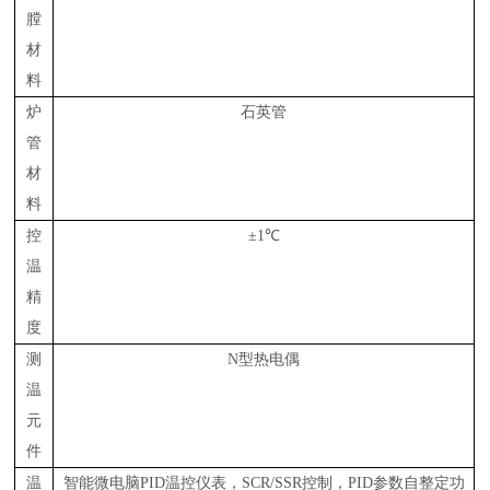
膛
材
料
炉
石英管
管
材
料
控
±
1
℃
温
精
度
测
N型热电偶
温
元
件
温
智能微电脑
PID
温控仪表，
SCR/SSR
控制，
PID
参数自整定功