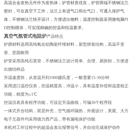
高温合金发热元件作为发热体；炉管材质优良，炉管两端不锈钢法兰
密封
，可在真空下工作，法兰上有进气口和出气口，可通入保护气
体，不锈钢法兰快开设计，方便进出物料
；温度控制器采用微电脑
PI
D
控制模块，可实现精确的控温和恒温要求。
真空气氛管式电阻炉
产品特点
炉膛材料选用
高纯氧化铝
陶瓷纤维材料，
新型拼装结构，
高温不变
形、
坚固耐用
炉管采用
高纯
石英管，不锈钢法兰设计简单、合理、易拆卸，方便进
出
烧结样品
升温速度快，从室温升到1000摄氏度，一般需要15-30分钟
采用进口温控仪表，
控温精度高，冲温小，具有温度补偿和温度校正
功能，精度为±1℃
控温仪表具有程序功能，可设定升温曲线，可编30个程序段
一体式
开合
结构，
双层外壳，空气循环隔热，
外观设计，
美观、大方
电子元器件均采用
德力西
产品，带有漏电保护功能
本机对工作过程中的超温会发出报警信号，并自动完成保护动作