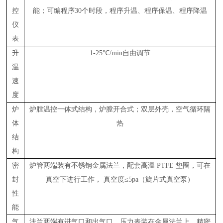
控
能；可编程序
30
个时段，程序升温、程序保温、程序降温
仪
表
升
1-25℃
/min
自由调节
温
速
度
炉
炉膛温控一体式结构，炉膛开合式；双层外壳，空气循环隔
体
热
结
构
密
炉管两端装有不锈钢金属法兰，配套高温
PTFE
垫圈，可在
封
真空下进行工作， 真空度≤
5pa
（旋片式真空泵）
性
能
气
法兰两端有进气口和出气口，压力表装在金属法兰上，精密