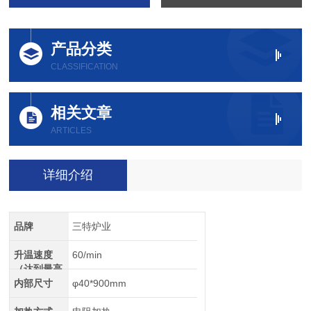
产品分类
CLASSIFICATION
相关文章
ARTICLES
详细介绍
品牌
三特炉业
升温速度
60/min
（达到最高
温）
内部尺寸
φ40*900mm