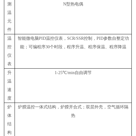
测
N型热电偶
温
元
件
温
智能微电脑
PID
温控仪表，
SCR/SSR
控制，
PID
参数自整定功
控
能；可编程序
30
个时段，程序升温、程序保温、程序降温
仪
表
升
1-25℃
/min
自由调节
温
速
度
炉
炉膛温控一体式结构，炉膛开合式；双层外壳，空气循环隔
体
热
结
构