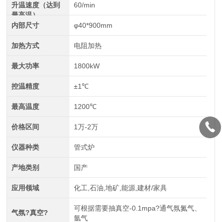
升温速度（达到
60/min
最高温）
内部尺寸
φ40*900mm
加热方式
电阻加热
最大功率
1800kW
控温精度
±1℃
最高温度
1200℃
价格区间
1万-2万
仪器种类
管式炉
产地类别
国产
应用领域
化工,石油,地矿,能源,建材/家具
可根据需要抽真空-0.1mpa?通气氛氮气、
气氛?真空?
氩气