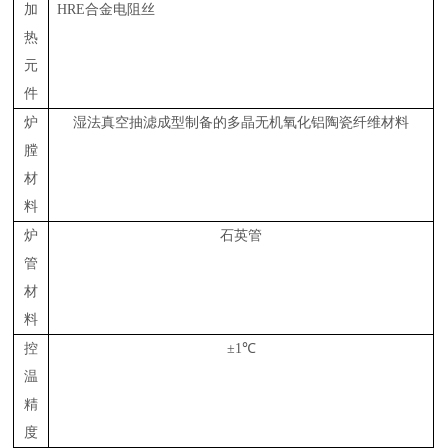
加
HRE合金电阻丝
热
元
件
炉
湿法真空抽滤成型制备的多晶无机氧化铝陶瓷纤维材料
膛
材
料
炉
石英管
管
材
料
控
±
1
℃
温
精
度