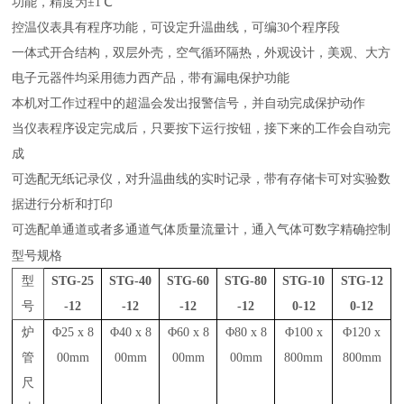
功能，精度为±1℃
控温仪表具有程序功能，可设定升温曲线，可编30
个程序
段
一体式
开合
结构，
双层外壳，空气循环隔热，
外观设计，
美观、大方
电子元器件均采用
德力西
产品，带有漏电保护功能
本机对工作过程中的超温会发出报警信号，并自动完成保护动作
当仪表程序设定完成后，只要按下运行按钮，接下来的工作会自动完
成
可选配无纸记录仪，对升温曲线的实时记录，带有存储卡可对实验数
据进行分析和打印
可选配
单通道或者多通道
气体质量流量计，通入气体可数字精确控制
型号规格
型
STG-25
STG-40
STG-60
STG-80
STG-10
STG-12
号
-12
-12
-12
-12
0-12
0-12
炉
Φ25 x 8
Φ40 x 8
Φ60 x 8
Φ80 x 8
Φ100 x
Φ120 x
管
00mm
00mm
00mm
00mm
800mm
800mm
尺