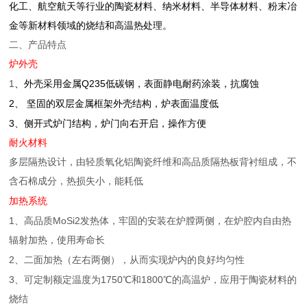
化工、航空航天等行业的陶瓷材料、纳米材料、半导体材料、粉末冶
金等新材料领域的烧结和高温热处理。
二、产品特点
炉外壳
1
Q235
、外壳采用金属
低碳钢，表面静电耐药涂装，抗腐蚀
2
、
坚固的双层金属框架外壳结构，炉表面温度低
3
、侧开式炉门结构，炉门向右开启，操作方便
耐火材料
多层隔热设计，由轻质
氧化铝陶瓷纤维
和高品质隔热板背衬组成，不
含石棉成分，热损失小，能耗低
加热系统
1
MoSi2
、高品质
发热体，
牢固的
安装在炉膛两侧
，在炉腔内自由热
辐射加热，使用寿命长
2
、二面加热（左右两侧），从而实现炉内的良好均匀性
3
1750
1800
、可定制额定温度为
℃和
℃的高温炉，应用于陶瓷材料的
烧结