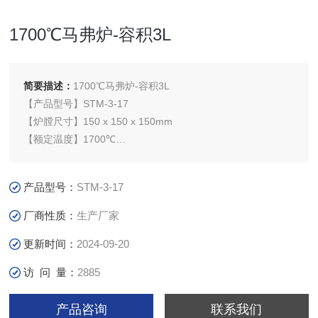
1700℃马弗炉-容积3L
简要描述：
1700℃马弗炉-容积3L
【产品型号】STM-3-17
【炉膛尺寸】150 x 150 x 150mm
【额定温度】1700℃
【电源电压】AC220V/50Hz
【控温精度】±1℃
产品型号：
STM-3-17
【应用领域】1700℃马弗炉(箱式电阻炉)主要为高等院校、科
研院所、工厂企业等行业实验室提供高温热处理环境，应用于
厂商性质：
生产厂家
金属材料、陶瓷材料、纳米材料、半导体材料等新材料领域。
更新时间：
2024-09-20
访 问 量：
2885
产品咨询
联系我们