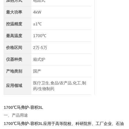
加热方式
电阻式
最大功率
4kW
控温精度
±1℃
最高温度
1700℃
价格区间
2万-5万
仪器种类
箱式炉
产地类别
国产
医疗卫生,食品/农产品,化工,制
应用领域
药/生物制药
1700℃马弗炉-容积3L
一、产品用途
1700℃马弗炉-容积3L
应用于高等院校、科研院所、工厂企业、石油