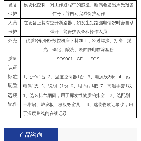
设备
模块化控制，对工作过程中的超温、断偶会发出声光报警
保护
信号，并自动完成保护动作
人员
在设备上装有空开断路器，如发生短路漏电情况时会自动
保护
弹开，能保护设备和操作人员
外壳
优质冷轧钢板数控机床下料加工，经过焊接、打磨、抛
光、磷化、酸洗、表面静电喷涂塑粉
质量
ISO9001
CE
SGS
认证
标准
1
1
2
1
3
3
4
、炉体
台
、温度控制器
台
、电源线
米
、热
配置
1
5
1
6
1
7
1
电偶
支
、说明书
份
、坩埚钳
把
、高温手套
双
选装
1
2
、选装排气烟囱，用于挥发性物质的排空
、选配刚
配件
3
玉坩埚、炉底板、棚板等窑具
、选装物质记录仪，用
于温度曲线的在线记录
产品咨询