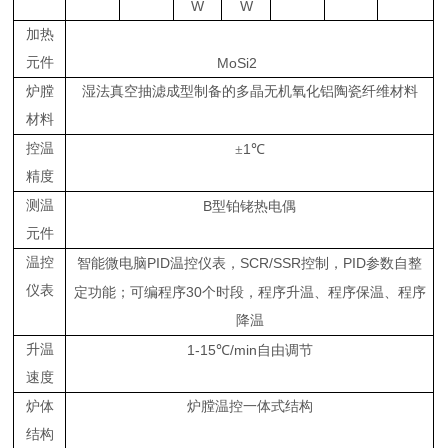
W
W
加热
元件
MoSi2
炉膛
湿法真空抽滤成型制备的多晶无机氧化铝陶瓷纤维材料
材料
控温
1
±
℃
精度
测温
B
型铂铑热电偶
元件
温控
PID
SCR/SSR
PID
智能微电脑
温控仪表，
控制，
参数自整
仪表
30
定功能；可编程序
个时段，程序升温、程序保温、程序
降温
升温
1-15
/min
℃
自由调节
速度
炉体
炉膛温控一体式结构
结构