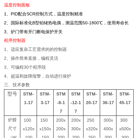
温度控制面板
1
PID
SCR
、
配合
控制方式，温度控制精准
2
B
50-1800
、国际标准化
型铂铑热电偶，测温范围
℃，使用寿命长
3
、炉门带有开门断电保护开关
程序控制器
1
、适应复杂工艺需求的的控制器
2
、操作简单直接，编程灵活
3
30
、可编程
个程序段
4
、超温和故障报警，自动进行保护
三、技术参数
型号
STM-
STM-
STM
STM
STM-
STM-
STM-
1-17
3-17
-8-1
-12-1
20-17
36-17
45-17
7
7
炉膛
100
150
200x
200x
250
300x
300
尺寸
x120x
x150x
200x
300x
x320x
400x
x500x
W
100
150
200
200
250
300
300
（