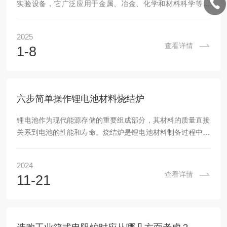
实验设备，它广泛应用于金属、冶金、化学和材料科学等领
域。通过旋转管内的物料在高温下与气流进行充分接触，旋转
管式炉能够提供均匀的温度分布和良好的反应条件。然而，要
2025
想充分发挥其性能并确保安全稳定的运行，用户必须了解以下
查看详情
1-8
几个关键点。1.正确的安装位置设备在使用前首先需要正确安
装。设备应放置在一个稳定且通风良好的地方，避免过热或震
动引起的影响。确保炉体与墙面或其他设备之间有足够的空
间，避免由于高温或气流的作用造成设备损坏。炉体需要...
六步简单操作锂电池材料烧结炉
锂电池作为现代能源存储的重要组成部分，其材料的质量直接
关系到电池的性能和寿命。烧结炉是锂电池材料制备过程中的
关键设备，用于高温烧结正极和负极材料。正确操作烧结炉不
仅可以提高材料的性能，还能延长设备的使用寿命。本文将介
2024
绍六步简单操作锂电池材料烧结炉的方法，帮助用户高效、安
查看详情
11-21
全地完成烧结过程。一、准备工作在开始操作之前，首先要确
保烧结炉及其周边环境的安全和整洁。检查电源线和接头是否
连接牢固，确保电源稳定。同时，确认炉膛内无异物，避免在
高温下引发火灾或其他危险。此外，准备好所需的锂电...