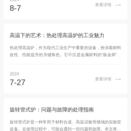
开。烧结炉不仅仅是一台简单的加热设备，而是集真空技术、
查看详情
8-7
气氛控制、高温热处理等多种高新技术于一身的复杂系统。它
的工作原理是通过高温将电池材料的原料进行烧结，使其形成
具有良好电化学性能的电极材料，确保锂电池的性能和稳定性
达到。当我们走进广东中鹏新能科技有限公司，会发现这...
高温下的艺术：热处理高温炉的工业魅力
热处理高温炉，作为现代工业生产中重要的设备，扮演着材料
改性、性能提升的关键角色。它不仅是金属材料的“炼金师”，
更是推动工业进步的重要力量。以下是对热处理高温炉的全面
解读。一、热处理高温炉的概述热处理高温炉是一种能够在高
2024
温环境下对材料进行加热处理的工业炉窑。它通过精确控制加
查看详情
7-27
热温度、保温时间和冷却速率，实现对金属材料组织结构和性
能的改善，广泛应用于机械制造、航空航天、汽车、钢铁等领
域。二、应用领域1.金属热处理：包括淬火、回火、退火等，
提高金属材料的硬度和韧性。2.粉末冶金：用于...
旋转管式炉：问题与故障的处理指南
旋转管式炉是一种常用于材料合成、高温试验等领域的实验室
设备。在使用过程中，可能会遇到一些问题和故障。本文将介