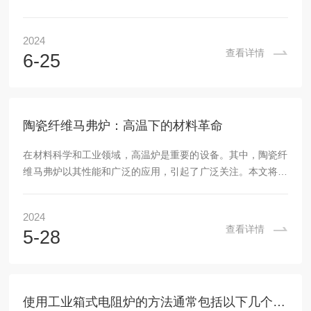
绍旋转管式炉使用中常见的问题和故障，并提供相应的处理方
法。1.温度控制不稳定：旋转管式炉在运行过程中，可能会出
2024
现温度控制不稳定的问题。这可能是由于温度控制器故障、热
查看详情
6-25
电偶损坏或温度设定不当等原因造成的。处理方法包括检查温
度控制器是否正常工作，更换损坏的热电偶，重新设定合理的
温度范围。2.电机不转动或转动缓慢：旋转管式炉的旋转机构
由电机驱动，如果电机不转动或转动缓慢，可能是...
陶瓷纤维马弗炉：高温下的材料革命
在材料科学和工业领域，高温炉是重要的设备。其中，陶瓷纤
维马弗炉以其性能和广泛的应用，引起了广泛关注。本文将深
入探讨该产品的工作原理、优势及其在各个领域的应用，带您
领略这一先进设备的魅力。陶瓷纤维马弗炉，顾名思义，是一
2024
种以陶瓷纤维为隔热材料的马弗炉。其主要工作原理是利用陶
查看详情
5-28
瓷纤维的高温稳定性和优良的隔热性能，在高温环境下对物料
进行加热处理。这种设计使得该产品在保证高温加热效果的同
时，还具有节能、高效等特点。该产品主要由炉体、加热系
统、控制系统和冷却系统四部分组成。炉体采用高质量的...
使用工业箱式电阻炉的方法通常包括以下几个步骤