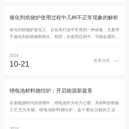
热量不会轻易散失，以提高能源利用率。二、加热元件加热元
件是提供热量的关键部件。高温实验室马弗炉常用的加...
催化剂焙烧炉使用过程中几种不正常现象的解析
催化剂焙烧炉是化工、石化等行业中常用的一种设备，主要用
于催化剂的焙烧和再生。然而，在使用过程中，可能会遇到一
些不正常现象，影响设备的正常运行和催化剂的性能。本文将
解析几种常见的不正常现象及其原因。一、炉温失控现象：炉
2024
内温度偏离设定值，出现过高或过低的现象。原因：控制系统
查看详情
10-21
故障：可能是温度传感器损坏、控制电路板故障或PID参数设
置不当，导致炉温无法准确控制。燃烧系统问题：燃料供应不
稳定、燃烧器堵塞或点火系统故障，都会影响炉内的温度。热
交换不良：炉内热交换器堵塞或损坏，导致热量无法...
锂电池材料烧结炉：开启能源新篇章
在新能源时代的浪潮中，锂电池作为动力心脏，其材料的制备
工艺尤为关键。锂电池材料烧结炉，这个看似沉默的工业巨
人，实则是推动现代能源革命的重要力量。透过洛阳科炬炉业
有限公司的窗口，我们见证了这一现代化设备的神秘面纱被揭
2024