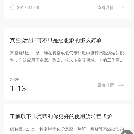
量高温烧结炉的炉顶搭建是这台炉子的核心技术，公司采用特
2017-11-06
查看详情
殊的搭建技术和拼装结构，充分考虑1700℃使用时所产生的
问题，在选择材料上做了充分的调整，确保产品在使用过程中
不会出问...
真空烧结炉可不只是您想象的那么简单
真空烧结炉，是一种在真空或低气氛环境中进行高温烧结的设
备，广泛应用于金属、陶瓷、粉末冶金等领域。它的工作原理
看似简单，但实际应用中，真空烧结炉远比我们想象的更加复
杂，涉及到多个技术领域的融合。从设备的结构设计到控制系
2025
统的精准度，再到操作环境的稳定性，每一方面都影响着较终
查看详情
1-13
的烧结效果。今天，我们就来深入了解一下，为什么真空烧结
炉不仅仅是您想象的那么简单。一、真空环境的控制该设备的
较显著特点之一就是其工作环境——真空。烧结过程中，原材
料在高温下会发生扩散、结合等物理化学反应，而在空...
了解以下几点帮助你更好的使用旋转管式炉
旋转管式炉是一种常用于化学反应、热解、焙烧等高温处理的