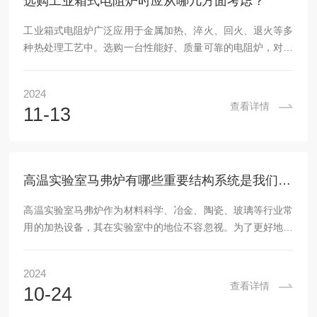
选购工业箱式电阻炉时应从哪几方面考虑？
工业箱式电阻炉广泛应用于金属加热、淬火、回火、退火等多
种热处理工艺中。选购一台性能好、质量可靠的电阻炉，对于
提高生产效率和产品质量至关重要。那么，在选购工业箱式电
阻炉时，应从哪几个方面进行考虑呢？本文将为您详细解析。
2024
1.温度范围与精度温度范围和精度是选购电阻炉时首先要考虑
查看详情
11-13
的因素。不同的热处理工艺对温度的要求各不相同，因此用户
应根据具体的工艺需求，选择合适的温度范围。例如，淬火工
艺通常要求高温，而退火工艺则相对低温。此外，温度控制的
精度也非常重要，特别是对于一些精密加工而言，温...
高温实验室马弗炉有哪些重要结构系统是我们必须了解的？
高温实验室马弗炉作为材料科学、冶金、陶瓷、玻璃等行业常
用的加热设备，其在实验室中的地位不容忽视。为了更好地理
解和使用这一设备，我们需要对其各个重要结构系统有一个清
晰的认识。本文将重点介绍高温实验室马弗炉的几个关键组成
2024
部分及其功能。一、炉膛炉膛是马弗炉的核心部分，直接决定
查看详情
10-24
了加热区域的大小和形状。它通常由耐火材料制成，能够承受
高温而不变形。炉膛的设计不仅要考虑加热均匀性，还要确保