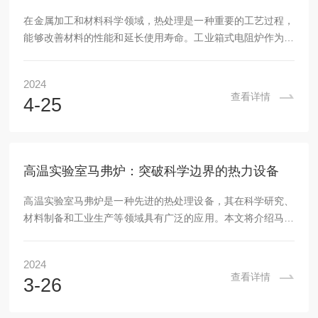
在金属加工和材料科学领域，热处理是一种重要的工艺过程，
能够改善材料的性能和延长使用寿命。工业箱式电阻炉作为一
种专业的热处理设备，能够为金属材料提供均匀、可控的热处
理环境，确保热处理过程的质量和效率。本文将介绍该设备的
2024
应用领域、使用方法和维护要点。工业箱式电阻炉主要用于金
查看详情
4-25
属材料的热处理，包括退火、淬火、回火、正火等工艺。它可
以为金属材料提供一个稳定、可控的热处理环境，改善材料的
性能，延长使用寿命。该设备广泛应用于航空航天、汽车制
造、机械制造、电子电器等行业。使用该设备的方法通常...
高温实验室马弗炉：突破科学边界的热力设备
高温实验室马弗炉是一种先进的热处理设备，其在科学研究、
材料制备和工业生产等领域具有广泛的应用。本文将介绍马弗
炉的用途、原理、使用方法以及市场前景，帮助读者了解这一
实验室设备。一、用途：高温实验室马弗炉主要用于材料研
2024
究、合金制备、晶体生长、催化剂活性测试、陶瓷烧结等领
查看详情
3-26
域。它能够提供温度、精确的温度控制和稳定的加热环境，为
科学家们探索新材料、深入研究物质性质提供了重要的工具。